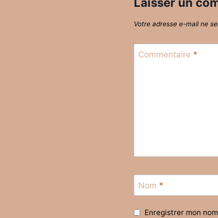
Laisser un co
Votre adresse e-mail ne se
Commentaire
*
Nom
*
Enregistrer mon nom