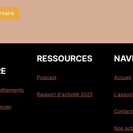
RESSOURCES
NAV
RE
Podcast
Accueil
 vêtements
Rapport d'activité 2025
L'associ
ncier
Contac
Nos act