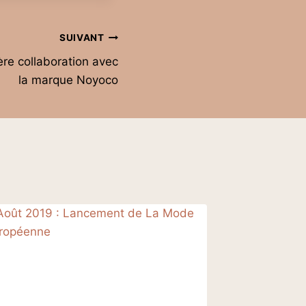
SUIVANT
re collaboration avec
la marque Noyoco