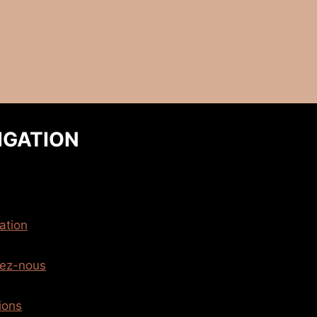
IGATION
ation
tez-nous
ions