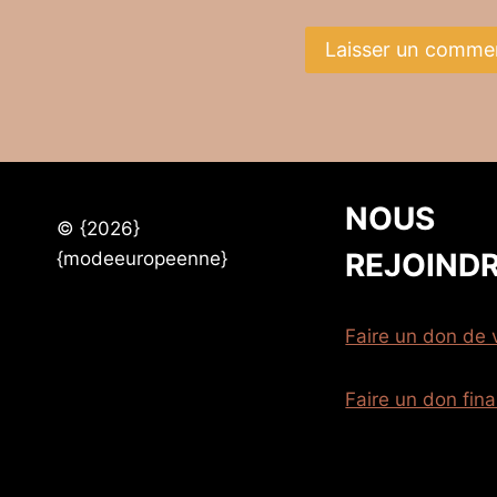
NOUS
© {2026}
REJOIND
{modeeuropeenne}
Faire un don de
Faire un don fina