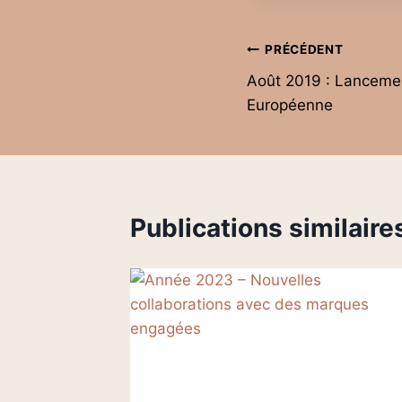
Navigation
PRÉCÉDENT
Août 2019 : Lanceme
de
Européenne
l’article
Publications similaire