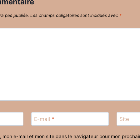
mmentaire
ra pas publiée.
Les champs obligatoires sont indiqués avec
*
E-mail
*
Site
, mon e-mail et mon site dans le navigateur pour mon procha