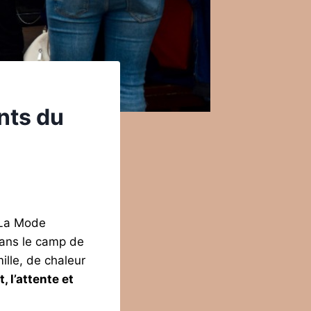
nts du
, La Mode
 dans le camp de
ille, de chaleur
, l’attente et