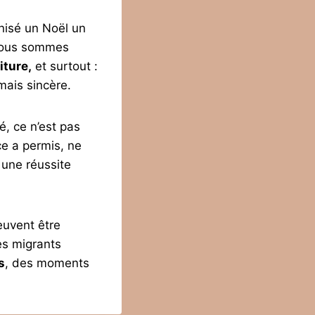
anisé un Noël un
. Nous sommes
iture,
et surtout :
mais sincère.
, ce n’est pas
ce a permis, ne
t une réussite
euvent être
es migrants
s
, des moments